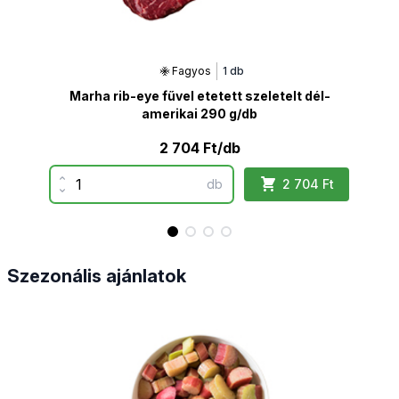
Fagyos
1 db
Marha rib-eye fűvel etetett szeletelt dél-
amerikai 290 g/db
2 704 Ft/db
Mennyiség
Menn
Növelés
Növ
db
2 704 Ft
Csökkentés
Csö
Szezonális ajánlatok
Rebarbara darabolt DARTA
Hagym