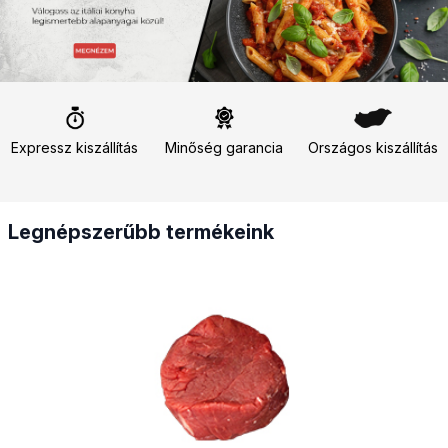
Expressz kiszállítás
Minőség garancia
Országos kiszállítás
Legnépszerűbb termékeink
Marha bélszín (vesepecsenye) szelet derékból vágott
Marha