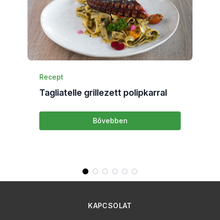
Recept
R
Tagliatelle grillezett polipkarral
L
m
Bővebben
KAPCSOLAT