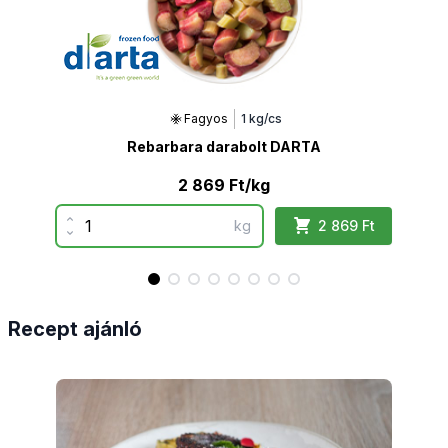
Fagyos
1 kg/cs
Rebarbara darabolt DARTA
Hag
2 869 Ft/kg
Mennyiség
Menn
Növelés
Növ
kg
2 869 Ft
Csökkentés
Csö
Recept ajánló
Recept
Rece